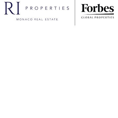
Vendita Auteuil Appartamento / 3
stanze
Auteuil, Monaco
6 350 000 €
2
2
1
Vendita